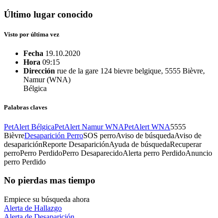
Último lugar conocido
Visto por última vez
Fecha
19.10.2020
Hora
09:15
Dirección
rue de la gare 124 bievre belgique, 5555 Bièvre,
Namur (WNA)
Bélgica
Palabras claves
PetAlert Bélgica
PetAlert Namur WNA
PetAlert WNA
5555
Bièvre
Desaparición Perro
SOS perro
Aviso de búsqueda
Aviso de
desaparición
Reporte Desaparición
Ayuda de búsqueda
Recuperar
perro
Perro Perdido
Perro Desaparecido
Alerta perro Perdido
Anuncio
perro Perdido
No pierdas mas tiempo
Empiece su búsqueda ahora
Alerta de Hallazgo
Alerta de Desaparición